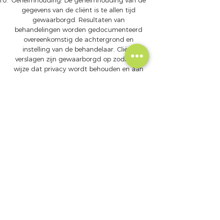
Geheimhouding: De geheimhouding van de
gegevens van de cliënt is te allen tijd
gewaarborgd. Resultaten van
behandelingen worden gedocumenteerd
overeenkomstig de achtergrond en
instelling van de behandelaar. Cliënt
verslagen zijn gewaarborgd op zodanige
wijze dat privacy wordt behouden en aan
professionele en wettelijke regelingen wordt
voldaan. Cliënt moet vooraf schriftelijke
toestemming verlenen omtrent vrijgave van
of melding van dossier informatie.
Kwaliteitszorg: Healing Touch behandelaars
handhaven een streven naar een hoge
kwalitatieve standaard van zorg. De
behandelaar verkrijgt zo nodig toezicht en
overleg van een Certified Healing Touch
Practitioner of andere bevoegde
professionals.
Beroepsverantwoordelijkheid: Healing Touch
behandelaars vertegenwoordigen Healing